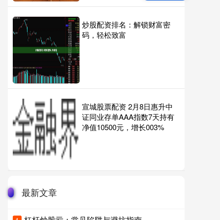
炒股配资排名：解锁财富密
码，轻松致富
宣城股票配资 2月8日惠升中
证同业存单AAA指数7天持有
净值10500元，增长003%
最新文章
杠杆炒股亏：常见陷阱与避坑指南
1